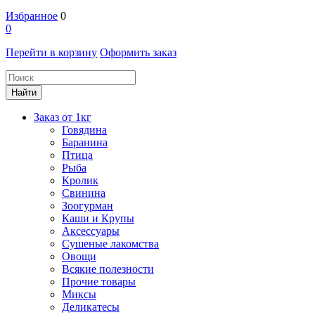
Избранное
0
0
Перейти в корзину
Оформить заказ
Заказ от 1кг
Говядина
Баранина
Птица
Рыба
Кролик
Свинина
Зоогурман
Каши и Крупы
Аксессуары
Сушеные лакомства
Овощи
Всякие полезности
Прочие товары
Миксы
Деликатесы