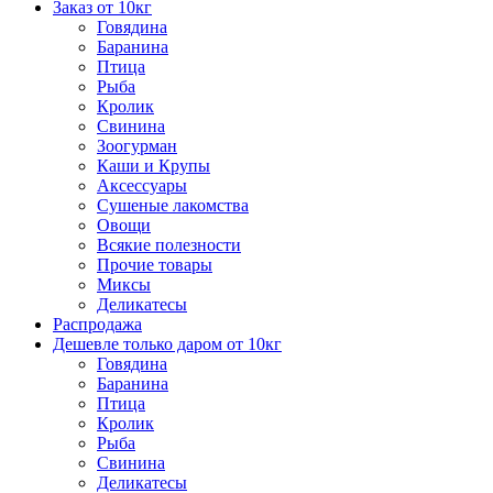
Заказ от 10кг
Говядина
Баранина
Птица
Рыба
Кролик
Свинина
Зоогурман
Каши и Крупы
Аксессуары
Сушеные лакомства
Овощи
Всякие полезности
Прочие товары
Миксы
Деликатесы
Распродажа
Дешевле только даром от 10кг
Говядина
Баранина
Птица
Кролик
Рыба
Свинина
Деликатесы