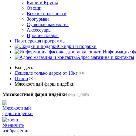
Каши и Крупы
Овощи
Всякие полезности
Зоогурман
Сушеные лакомства
Аксессуары
Прочие товары
Партнерская программа
Скидки и подарки
Информация: фа
Адрес магазина и контакты
Вы здесь:
Дешевле только даром от 10кг
>>
Птица
>>
Мясокостный фарш индейки
Мясокостный фарш индейки
(Код:
2_0069
)
Увеличить
изображение