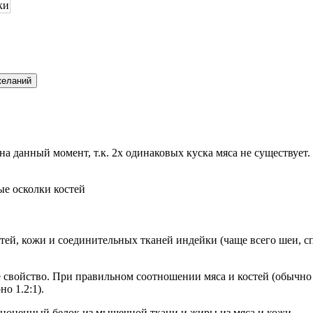
на данный момент, т.к. 2х одинаковых куска мяса не существует.
е осколки костей
ей, кожи и соединительных тканей индейки (чаще всего шеи, сп
 свойство. При правильном соотношении мяса и костей (обычно
о 1.2:1).
оценный белок из мышечной ткани и жиры из мяса и кожи.